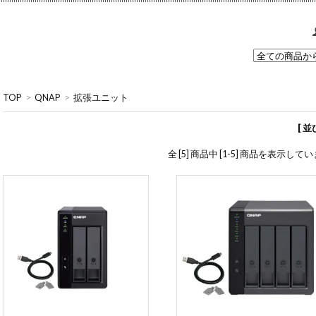
TOP
>
QNAP
>
拡張ユニット
[ 
全 [5] 商品中 [1-5] 商品を表示して