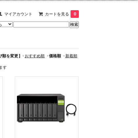
マイアカウント
カートを見る
0
並び順を変更 ]
-
おすすめ順
-
価格順
-
新着順
います