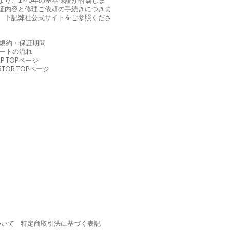
より、1～3年の基本保証が付属しま
証内容と修理ご依頼の手続きにつきま
、下記弊社公式サイトをご参照くださ
証規約・保証期間
ポートの流れ
AP TOPページ
USTOR TOPページ
ついて
特定商取引法に基づく表記