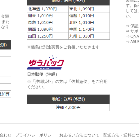
製品に
す。保
しては
い。
入金額
 また
⇒ 保
となり
⇒ サ
⇒ QN
⇒ AS
※離島は別途実費をご負担いただきます
日本郵便（沖縄）
※「沖縄以外」の方は「佐川急便」をご利用
ください。
合わせ
プライバシーポリシー
お支払い方法について
配送方法・送料に