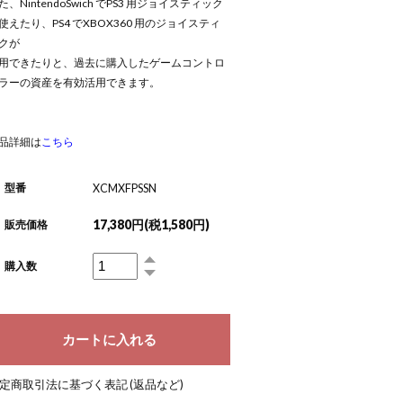
た、NintendoSwich でPS3 用ジョイスティック
使えたり、PS4 でXBOX360 用のジョイスティ
クが
用できたりと、過去に購入したゲームコントロ
ラーの資産を有効活用できます。
品詳細は
こちら
型番
XCMXFPSSN
17,380円(税1,580円)
販売価格
購入数
定商取引法に基づく表記 (返品など)