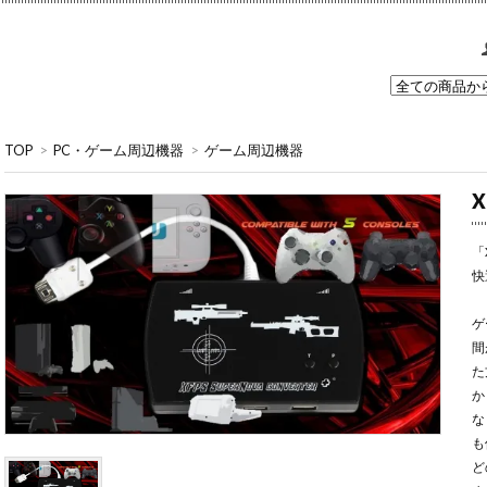
TOP
>
PC・ゲーム周辺機器
>
ゲーム周辺機器
X
「
快
ゲ
間
た
か
な
も
ど