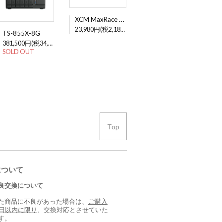
XCM MaxRace F-1 v.7
23,980円(税2,180円)
TS-855X-8G
381,500円(税34,682円)
SOLD OUT
Top
について
良交換について
た商品に不良があった場合は、
ご購入
0日以内に限り
、交換対応とさせていた
す。