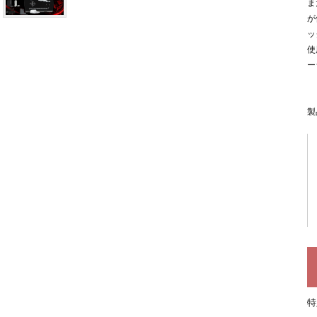
ま
が
ッ
使
ー
製
特