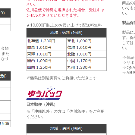
商品の
さい。
いても
佐川急便で沖縄を選択された場合、受注キャ
い。
ンセルとさせていただきます。
製品保
★10,000円以上のお買い上げで配送料無料
製品に
す。保
しては
い。
入金額
 また
⇒ 保
となり
⇒ サ
⇒ QN
⇒ AS
※離島は別途実費をご負担いただきます
日本郵便（沖縄）
※「沖縄以外」の方は「佐川急便」をご利用
ください。