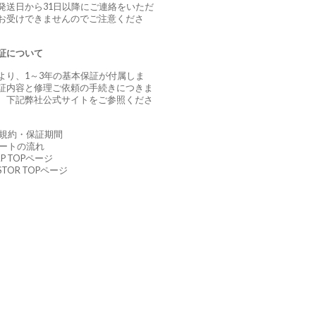
発送日から31日以降にご連絡をいただ
お受けできませんのでご注意くださ
証について
より、1～3年の基本保証が付属しま
証内容と修理ご依頼の手続きにつきま
、下記弊社公式サイトをご参照くださ
証規約・保証期間
ポートの流れ
AP TOPページ
USTOR TOPページ