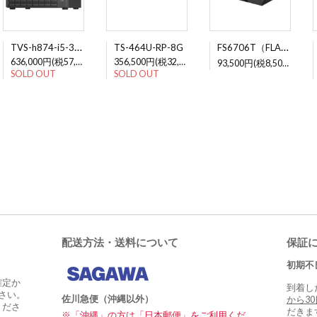
TVS-h874-i5-32G
FS6706T（FLASHSTOR 6）
TS-464U-RP-8G
636,000円(税57,818円)
356,500円(税32,409円)
93,500円(税8,500円)
SOLD OUT
SOLD OUT
配送方法・送料について
保証
初期不
確定か
到着し
さい。
佐川急便（沖縄以外）
から3
くださ
だきま
※「沖縄」の方は「日本郵便」をご利用くだ