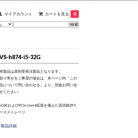
マイアカウント
カートを見る
0
VS-h874-i5-32G
本製品は原則受発注製品となります。
取り寄せをご希望の場合は、本ページ内「この
品について問い合わせる」より、別途お問い合
せください。
.5GbEおよびPCIe Gen4拡張を備えた高信頼ZFS
ースストレージ
 製品詳細