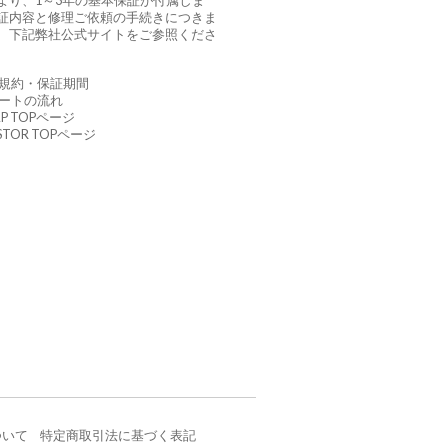
より、1～3年の基本保証が付属しま
証内容と修理ご依頼の手続きにつきま
、下記弊社公式サイトをご参照くださ
証規約・保証期間
ポートの流れ
AP TOPページ
USTOR TOPページ
ついて
特定商取引法に基づく表記