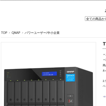
TOP
>
QNAP
>
パワーユーザー/中小企業
T
＊
＊
商
わ
2
ベ
⇒