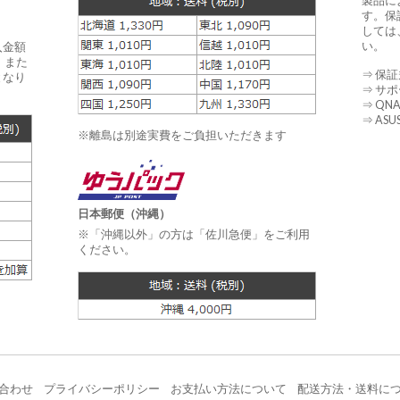
製品に
す。保
しては
い。
入金額
 また
⇒ 保
となり
⇒ サ
⇒ QN
⇒ AS
※離島は別途実費をご負担いただきます
日本郵便（沖縄）
※「沖縄以外」の方は「佐川急便」をご利用
ください。
合わせ
プライバシーポリシー
お支払い方法について
配送方法・送料に